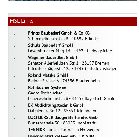
MSL Links
Frings Baubedarf GmbH & Co KG
Schimmelbuschstr. 29 - 40699 Erkrath
Schulz Baubedarf GmbH
Löwenbrucher Ring 16 - 14974 Ludwigsfelde
Wagener Bauartikel GmbH
Senator-Allerheiligen-Str. 1 - 28197 Bremen
Friedrichshägerstr. 12a - 17493 Friedrichshagen
Roland Matzke GmbH
Fleiner Strasse 6 - 74336 Brackenheim
Rothbucher Systeme
Georg Rothbucher
Feuerwehrheimstr. 26 - 83457 Bayerisch Gmain
EK Abdichtungstechnik GmbH
Daimlerstraße 12 - 85551 Kirchheim
BUCHBERGER Baugeräte Handel GmbH
Bunsenstraße 30 - 85053 Ingolstadt
TEKNIKK
- unser Partner in Norwegen
Bauspezialartikel Ges. mbH EK VIBA