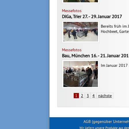
Messefotos
DiGa, Trier 27. - 29. Januar 2017
Bereits früh im
Hochbeet, Garten
Messefotos
Bau, München 16. - 21. Januar 20
Im Januar 2017 
1
2
3
4
nächste
AGB (gegenüber Unterne
Wir liefern unsere Produkte aus de