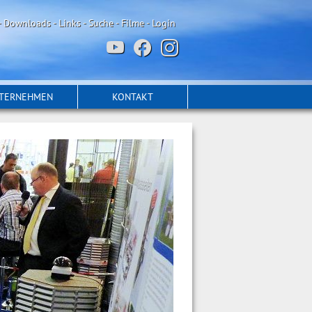
-
Downloads
-
Links
-
Suche
-
Filme
-
Login
TERNEHMEN
KONTAKT