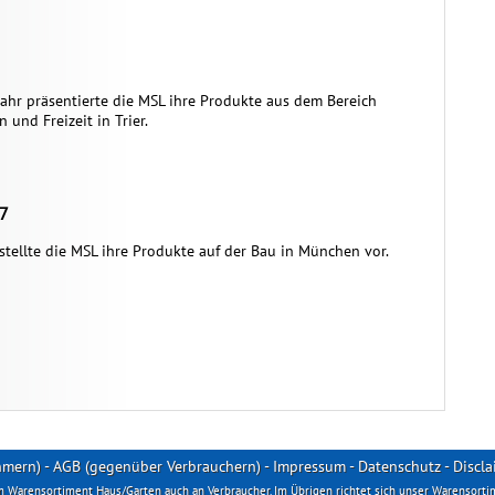
 Jahr präsentierte die MSL ihre Produkte aus dem Bereich
 und Freizeit in Trier.
17
stellte die MSL ihre Produkte auf der Bau in München vor.
hmern)
-
AGB (gegenüber Verbrauchern)
-
Impressum
-
Datenschutz
-
Discla
m Warensortiment Haus/Garten auch an Verbraucher. Im Übrigen richtet sich unser Warensorti