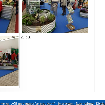
Zurück
hmern)
-
AGB (gegenüber Verbrauchern)
-
Impressum
-
Datenschutz
-
Discla