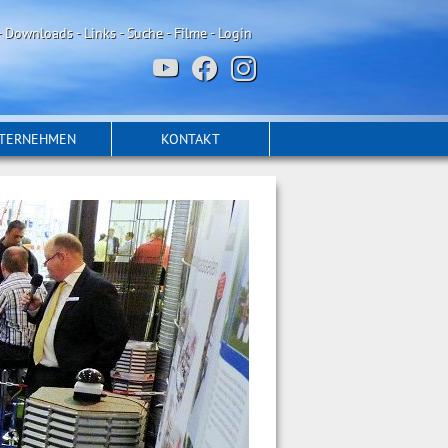
-
Downloads
-
Links
-
Suche
-
Filme
-
Login
TERNEHMEN
KONTAKT