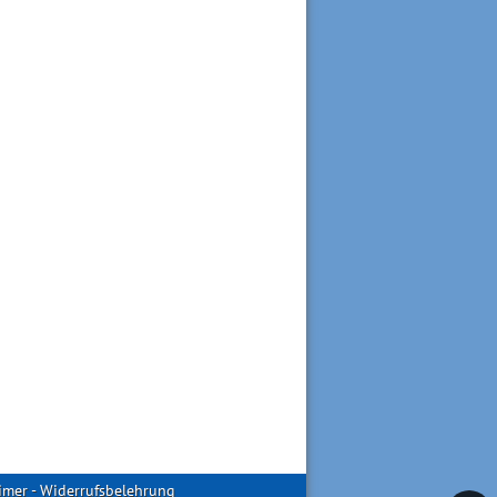
imer
-
Widerrufsbelehrung